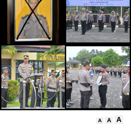
A
A
A