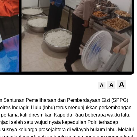
A
A
A
m Santunan Pemeliharaan dan Pemberdayaan Gizi (SPPG)
olres Indragiri Hulu (Inhu) terus menunjukkan perkembangan
k pertama kali diresmikan Kapolda Riau beberapa waktu lalu.
jadi salah satu wujud nyata kepedulian Polri terhadap
ususnya keluarga prasejahtera di wilayah hukum Inhu. Melalui
a manfaat mendapatkan bantuan yang bertujuan memperkuat