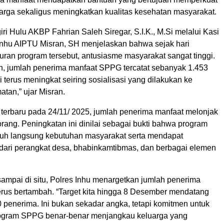
arga sekaligus meningkatkan kualitas kesehatan masyarakat.
iri Hulu AKBP Fahrian Saleh Siregar, S.I.K., M.Si melalui Kasi
nhu AIPTU Misran, SH menjelaskan bahwa sejak hari
uran program tersebut, antusiasme masyarakat sangat tinggi.
n, jumlah penerima manfaat SPPG tercatat sebanyak 1.453
i terus meningkat seiring sosialisasi yang dilakukan ke
tan,” ujar Misran.
erbaru pada 24/11/ 2025, jumlah penerima manfaat melonjak
rang. Peningkatan ini dinilai sebagai bukti bahwa program
h langsung kebutuhan masyarakat serta mendapat
dari perangkat desa, bhabinkamtibmas, dan berbagai elemen
sampai di situ, Polres Inhu menargetkan jumlah penerima
erus bertambah. “Target kita hingga 8 Desember mendatang
 penerima. Ini bukan sekadar angka, tetapi komitmen untuk
ogram SPPG benar-benar menjangkau keluarga yang