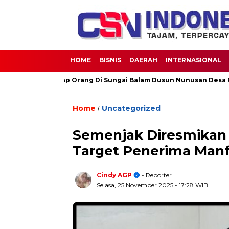
HOME
BISNIS
DAERAH
INTERNASIONAL
u Terhadap Orang Di Sungai Balam Dusun Nunusan Desa Rantau L
Home
Uncategorized
/
Semenjak Diresmikan 
Target Penerima Manf
Cindy AGP
- Reporter
Selasa, 25 November 2025
- 17:28 WIB