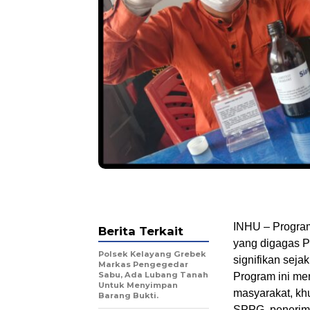
INHU – Progra
Berita Terkait
yang digagas P
Polsek Kelayang Grebek
signifikan seja
Markas Pengegedar
Sabu, Ada Lubang Tanah
Program ini men
Untuk Menyimpan
masyarakat, kh
Barang Bukti.
SPPG, penerim