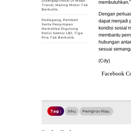
Disergap Polisi Di Mobil
membutuhkan,”
Travel, Maling Motor Tak
Berkutik.
Dengan perluas
Pedagang, Pembeli
dapat menjadi 
Serta Penyimpan
kondisi sosial 
Narkotika Digulung
Polisi Sektor LBJ, Tiga
membantu peme
Pria Tak Berkutik.
hubungan antar
sesuai semangat
(Cdy)
Facebook C
Tag :
Inhu
Pemprov Riau.