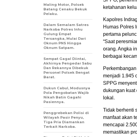
Maling Motor, Polsek
ketahanan kelu
Batang Cenaku Bekuk
Pelaku.
Kapolres Indrag
Dalam Semalam Satres
Humas Polres I
Narkoba Polres Inhu
pertama pelunc
Gulung Empat
Tersangka, Mulai Dari
“Saat peresmia
Oknum PNS Hingga
Oknum Satpam.
orang. Angka in
berbagai kecama
Sempat Gagal Diintai,
Akhirnya Pengedar Sabu
Dan Rekannya Dibekuk
Perkembangan t
Personel Polsek Rengat
menjadi 1.945 o
Barat.
SPPG menyentu
Dukun Cabul, Modusnya
dukungan kuat 
Pola Pengobatan Wajib
Nikah Batin Gagahi
lokal.
Pasiennya.
Tidak berhenti 
Penggrebekan Polisi di
manfaat akan t
Wilayah Pasir Penyu,
Tiga Pria Diamankan
mencapai 2.500
Terkait Narkoba.
memastikan pr