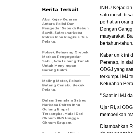
INHU Kejadian 
Berita Terkait
satu ini sih bis
Aksi Kejar-Kejaran
perhatian oran
Antara Polisi Dan
Pengedar Sabu di Kebun
Dengan Ganggua
Sawit, Satresnarkoba
masyarakat. Ba
Polres Inhu Ringkus Dua
Pelaku.
bertahun-tahun
Polsek Kelayang Grebek
Kabar unik ini
Markas Pengegedar
Sabu, Ada Lubang Tanah
Peranap, inisia
Untuk Menyimpan
ODGJ yang satu
Barang Bukti.
terkumpul MJ t
Maling Motor, Polsek
Kelurahan Per
Batang Cenaku Bekuk
Pelaku.
” Saat ini MJ 
Dalam Semalam Satres
Narkoba Polres Inhu
Ujar RI, si ODG
Gulung Empat
Tersangka, Mulai Dari
memberikan mak
Oknum PNS Hingga
Oknum Satpam.
Ditambahkan RI