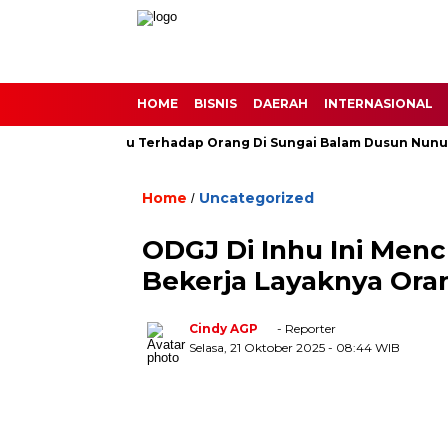
HOME
BISNIS
DAERAH
INTERNASIONAL
g Buas Harimau Terhadap Orang Di Sungai Balam Dusun Nunusan 
Home
Uncategorized
/
ODGJ Di Inhu Ini Menc
Bekerja Layaknya Ora
Cindy AGP
- Reporter
Selasa, 21 Oktober 2025
- 08:44 WIB