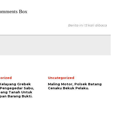
omments Box
Berita ini 13 kali dibaca
orized
Uncategorized
Kelayang Grebek
Maling Motor, Polsek Batang
 Pengegedar Sabu,
Cenaku Bekuk Pelaku.
bang Tanah Untuk
an Barang Bukti.