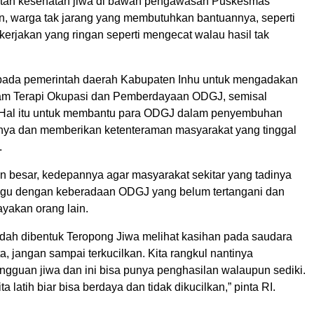
tan kesehatan jiwa di bawah pengawasan Puskesmas
, warga tak jarang yang membutuhkan bantuannya, seperti
erjakan yang ringan seperti mengecat walau hasil tak
pada pemerintah daerah Kabupaten Inhu untuk mengadakan
ram Terapi Okupasi dan Pemberdayaan ODGJ, semisal
 Hal itu untuk membantu para ODGJ dalam penyembuhan
nya dan memberikan ketenteraman masyarakat yang tinggal
.
 besar, kedepannya agar masyarakat sekitar yang tadinya
ggu dengan keberadaan ODGJ yang belum tertangani dan
akan orang lain.
dah dibentuk Teropong Jiwa melihat kasihan pada saudara
ita, jangan sampai terkucilkan. Kita rangkul nantinya
ngguan jiwa dan ini bisa punya penghasilan walaupun sediki.
a latih biar bisa berdaya dan tidak dikucilkan,” pinta RI.