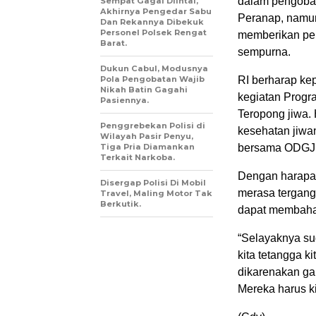
dalam pengoba
Sempat Gagal Diintai,
Akhirnya Pengedar Sabu
Peranap, namun
Dan Rekannya Dibekuk
Personel Polsek Rengat
memberikan pek
Barat.
sempurna.
Dukun Cabul, Modusnya
Pola Pengobatan Wajib
RI berharap ke
Nikah Batin Gagahi
kegiatan Prog
Pasiennya.
Teropong jiwa.
Penggrebekan Polisi di
kesehatan jiwa
Wilayah Pasir Penyu,
Tiga Pria Diamankan
bersama ODGJ
Terkait Narkoba.
Dengan harapan
Disergap Polisi Di Mobil
merasa tergan
Travel, Maling Motor Tak
Berkutik.
dapat membahay
“Selayaknya su
kita tetangga k
dikarenakan ga
Mereka harus kit