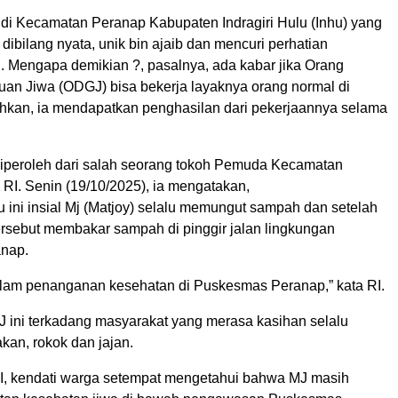
di Kecamatan Peranap Kabupaten Indragiri Hulu (Inhu) yang
a dibilang nyata, unik bin ajaib dan mencuri perhatian
g. Mengapa demikian ?, pasalnya, ada kabar jika Orang
n Jiwa (ODGJ) bisa bekerja layaknya orang normal di
hkan, ia mendapatkan penghasilan dari pekerjaannya selama
.
 diperoleh dari salah seorang tokoh Pemuda Kecamatan
l RI. Senin (19/10/2025), ia mengatakan,
 ini insial Mj (Matjoy) selalu memungut sampah dan setelah
ersebut membakar sampah di pinggir jalan lingkungan
anap.
dalam penanganan kesehatan di Puskesmas Peranap,” kata RI.
J ini terkadang masyarakat yang merasa kasihan selalu
an, rokok dan jajan.
, kendati warga setempat mengetahui bahwa MJ masih