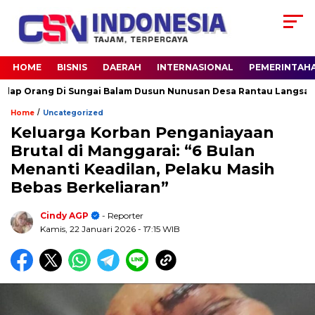
HOME
BISNIS
DAERAH
INTERNASIONAL
PEMERINTAH
ang Di Sungai Balam Dusun Nunusan Desa Rantau Langsat kec. Ba
/
Home
Uncategorized
Keluarga Korban Penganiayaan
Brutal di Manggarai: “6 Bulan
Menanti Keadilan, Pelaku Masih
Bebas Berkeliaran”
Cindy AGP
- Reporter
Kamis, 22 Januari 2026
- 17:15 WIB