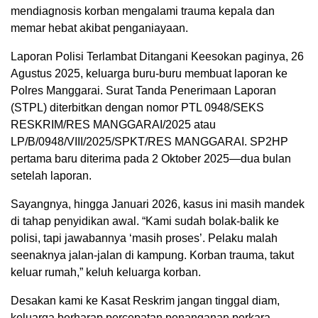
mendiagnosis korban mengalami trauma kepala dan
memar hebat akibat penganiayaan.
Laporan Polisi Terlambat Ditangani Keesokan paginya, 26
Agustus 2025, keluarga buru-buru membuat laporan ke
Polres Manggarai. Surat Tanda Penerimaan Laporan
(STPL) diterbitkan dengan nomor PTL 0948/SEKS
RESKRIM/RES MANGGARAI/2025 atau
LP/B/0948/VIII/2025/SPKT/RES MANGGARAI. SP2HP
pertama baru diterima pada 2 Oktober 2025—dua bulan
setelah laporan.
Sayangnya, hingga Januari 2026, kasus ini masih mandek
di tahap penyidikan awal. “Kami sudah bolak-balik ke
polisi, tapi jawabannya ‘masih proses’. Pelaku malah
seenaknya jalan-jalan di kampung. Korban trauma, takut
keluar rumah,” keluh keluarga korban.
Desakan kami ke Kasat Reskrim jangan tinggal diam,
keluarga berharap percepatan penanganan perkara