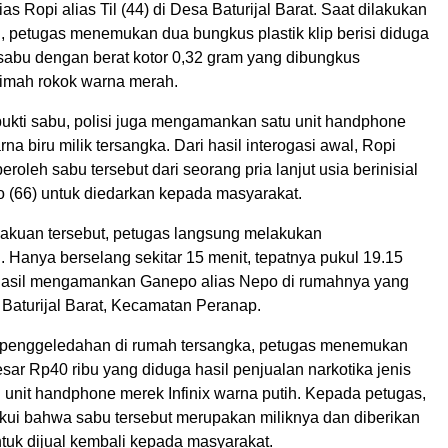
ias Ropi alias Til (44) di Desa Baturijal Barat. Saat dilakukan
 petugas menemukan dua bungkus plastik klip berisi diduga
 sabu dengan berat kotor 0,32 gram yang dibungkus
imah rokok warna merah.
bukti sabu, polisi juga mengamankan satu unit handphone
a biru milik tersangka. Dari hasil interogasi awal, Ropi
leh sabu tersebut dari seorang pria lanjut usia berinisial
 (66) untuk diedarkan kepada masyarakat.
kuan tersebut, petugas langsung melakukan
Hanya berselang sekitar 15 menit, tepatnya pukul 19.15
rhasil mengamankan Ganepo alias Nepo di rumahnya yang
 Baturijal Barat, Kecamatan Peranap.
 penggeledahan di rumah tersangka, petugas menemukan
sar Rp40 ribu yang diduga hasil penjualan narkotika jenis
u unit handphone merek Infinix warna putih. Kepada petugas,
i bahwa sabu tersebut merupakan miliknya dan diberikan
tuk dijual kembali kepada masyarakat.