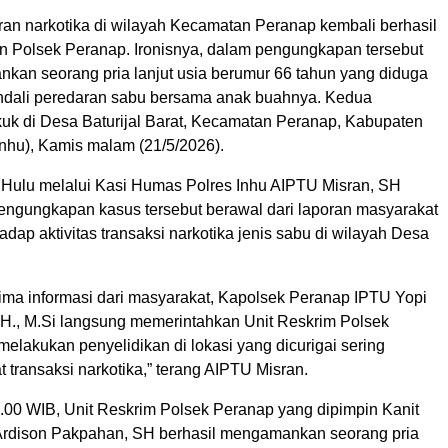
an narkotika di wilayah Kecamatan Peranap kembali berhasil
an Polsek Peranap. Ironisnya, dalam pengungkapan tersebut
nkan seorang pria lanjut usia berumur 66 tahun yang diduga
dali peredaran sabu bersama anak buahnya. Kedua
kuk di Desa Baturijal Barat, Kecamatan Peranap, Kabupaten
(Inhu), Kamis malam (21/5/2026).
ri Hulu melalui Kasi Humas Polres Inhu AIPTU Misran, SH
engungkapan kasus tersebut berawal dari laporan masyarakat
adap aktivitas transaksi narkotika jenis sabu di wilayah Desa
ima informasi dari masyarakat, Kapolsek Peranap IPTU Yopi
MH., M.Si langsung memerintahkan Unit Reskrim Polsek
elakukan penyelidikan di lokasi yang dicurigai sering
t transaksi narkotika,” terang AIPTU Misran.
9.00 WIB, Unit Reskrim Polsek Peranap yang dipimpin Kanit
rdison Pakpahan, SH berhasil mengamankan seorang pria