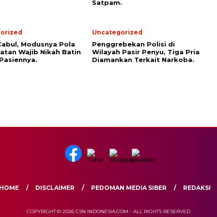
Satpam.
orized
Uncategorized
abul, Modusnya Pola
Penggrebekan Polisi di
tan Wajib Nikah Batin
Wilayah Pasir Penyu, Tiga Pria
Pasiennya.
Diamankan Terkait Narkoba.
HOME
DISCLAIMER
PEDOMAN MEDIA SIBER
REDAKSI
COPYRIGHT © 2026 CSN INDONESIA.COM - ALL RIGHTS RESERVED