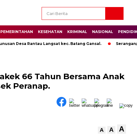
PEMERINTAHAN
KESEHATAN
KRIMINAL
NASIONAL
PENDIDI
an Desa Rantau Langsat kec. Batang Gansal.
Serangan/Anc
Kakek 66 Tahun Bersama Anak
ek Peranap.
A
A
A