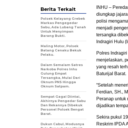
INHU – Peredar
Berita Terkait
diungkap jajar
Polsek Kelayang Grebek
polisi mengama
Markas Pengegedar
Sabu, Ada Lubang Tanah
menjadi pengen
Untuk Menyimpan
tersangka dibe
Barang Bukti.
Indragiri Hulu 
Maling Motor, Polsek
Batang Cenaku Bekuk
Polres Indragi
Pelaku.
menjelaskan, p
Dalam Semalam Satres
yang resah terh
Narkoba Polres Inhu
Baturijal Barat.
Gulung Empat
Tersangka, Mulai Dari
Oknum PNS Hingga
“Setelah mener
Oknum Satpam.
Ferdian, SH., 
Sempat Gagal Diintai,
Peranap untuk m
Akhirnya Pengedar Sabu
Dan Rekannya Dibekuk
dijadikan tempa
Personel Polsek Rengat
Barat.
Sekira pukul 1
Reskrim IPDA A
Dukun Cabul, Modusnya