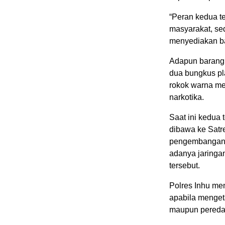
“Peran kedua t
masyarakat, se
menyediakan ba
Adapun barang 
dua bungkus pla
rokok warna mer
narkotika.
Saat ini kedua 
dibawa ke Satr
pengembangan l
adanya jaringan
tersebut.
Polres Inhu me
apabila menget
maupun peredara