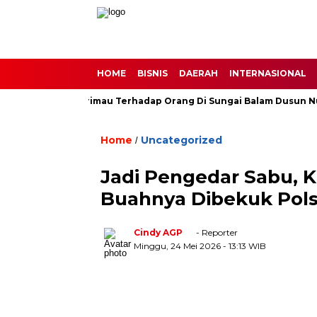
HOME
BISNIS
DAERAH
INTERNASIONAL
tang Buas Harimau Terhadap Orang Di Sungai Balam Dusun Nunus
Home
Uncategorized
/
Jadi Pengedar Sabu, 
Buahnya Dibekuk Pols
Cindy AGP
- Reporter
Minggu, 24 Mei 2026
- 13:13 WIB