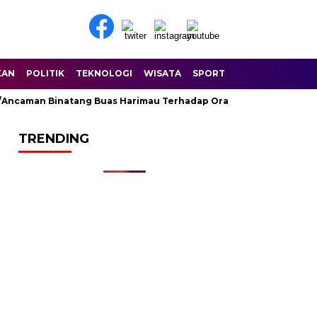
KAN
POLITIK
TEKNOLOGI
WISATA
SPORT
aman Binatang Buas Harimau Terhadap Orang Di Sungai Balam Dus
TRENDING