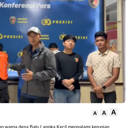
A
A
A
g warga desa Batu Langka Kecil mengalami kerugian