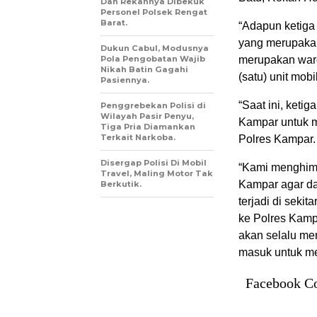
Dan Rekannya Dibekuk
Personel Polsek Rengat
Barat.
“Adapun ketiga 
yang merupakan
Dukun Cabul, Modusnya
Pola Pengobatan Wajib
merupakan warg
Nikah Batin Gagahi
(satu) unit mob
Pasiennya.
“Saat ini, keti
Penggrebekan Polisi di
Wilayah Pasir Penyu,
Kampar untuk m
Tiga Pria Diamankan
Terkait Narkoba.
Polres Kampar.
Disergap Polisi Di Mobil
“Kami menghimb
Travel, Maling Motor Tak
Kampar agar da
Berkutik.
terjadi di seki
ke Polres Kamp
akan selalu me
masuk untuk me
Facebook C