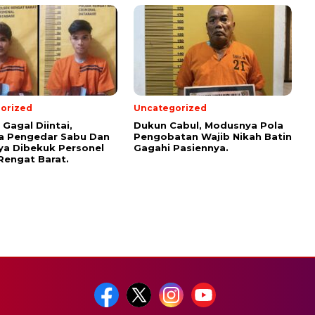
orized
Uncategorized
Gagal Diintai,
Dukun Cabul, Modusnya Pola
a Pengedar Sabu Dan
Pengobatan Wajib Nikah Batin
a Dibekuk Personel
Gagahi Pasiennya.
Rengat Barat.