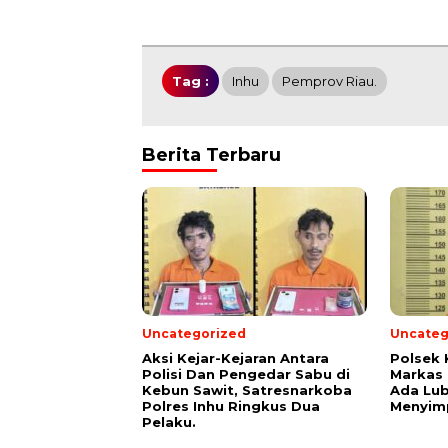
Tag :
Inhu
Pemprov Riau.
Berita Terbaru
Uncategorized
Uncateg
Aksi Kejar-Kejaran Antara
Polsek 
Polisi Dan Pengedar Sabu di
Markas
Kebun Sawit, Satresnarkoba
Ada Lu
Polres Inhu Ringkus Dua
Menyimp
Pelaku.