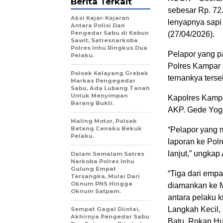
Berita Terkait
sebesar Rp. 72.
Aksi Kejar-Kejaran
lenyapnya sapi 
Antara Polisi Dan
Pengedar Sabu di Kebun
(27/04/2026).
Sawit, Satresnarkoba
Polres Inhu Ringkus Dua
Pelapor yang p
Pelaku.
Polres Kampar 
Polsek Kelayang Grebek
ternankya terse
Markas Pengegedar
Sabu, Ada Lubang Tanah
Untuk Menyimpan
Kapolres Kampa
Barang Bukti.
AKP. Gede Yoga
Maling Motor, Polsek
Batang Cenaku Bekuk
“Pelapor yang 
Pelaku.
laporan ke Polr
lanjut,” ungka
Dalam Semalam Satres
Narkoba Polres Inhu
Gulung Empat
“Tiga dari empa
Tersangka, Mulai Dari
Oknum PNS Hingga
diamankan ke M
Oknum Satpam.
antara pelaku 
Langkah Kecil, 
Sempat Gagal Diintai,
Akhirnya Pengedar Sabu
Batu, Rokan Hul