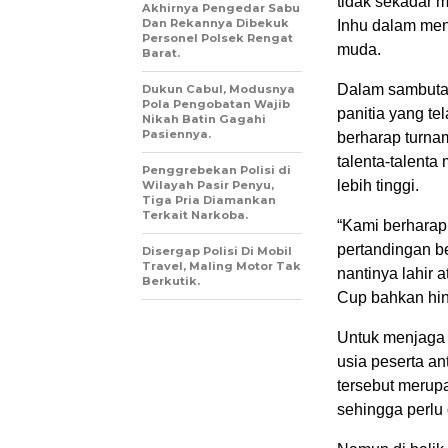
tidak sekadar m
Akhirnya Pengedar Sabu
Dan Rekannya Dibekuk
Inhu dalam men
Personel Polsek Rengat
muda.
Barat.
Dalam sambutan
Dukun Cabul, Modusnya
Pola Pengobatan Wajib
panitia yang te
Nikah Batin Gagahi
Pasiennya.
berharap turna
talenta-talenta
Penggrebekan Polisi di
lebih tinggi.
Wilayah Pasir Penyu,
Tiga Pria Diamankan
Terkait Narkoba.
“Kami berharap 
pertandingan b
Disergap Polisi Di Mobil
Travel, Maling Motor Tak
nantinya lahir
Berkutik.
Cup bahkan hin
Untuk menjaga 
usia peserta an
tersebut merupa
sehingga perlu 