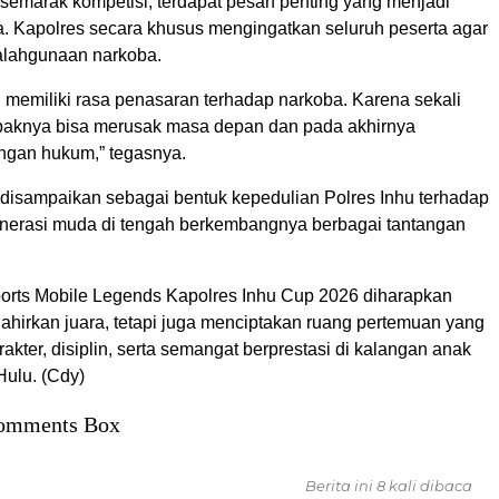
 semarak kompetisi, terdapat pesan penting yang menjadi
a. Kapolres secara khusus mengingatkan seluruh peserta agar
alahgunaan narkoba.
 memiliki rasa penasaran terhadap narkoba. Karena sekali
aknya bisa merusak masa depan dan pada akhirnya
ngan hukum,” tegasnya.
 disampaikan sebagai bentuk kepedulian Polres Inhu terhadap
erasi muda di tengah berkembangnya berbagai tantangan
rts Mobile Legends Kapolres Inhu Cup 2026 diharapkan
ahirkan juara, tetapi juga menciptakan ruang pertemuan yang
ter, disiplin, serta semangat berprestasi di kalangan anak
Hulu. (Cdy)
omments Box
Berita ini 8 kali dibaca