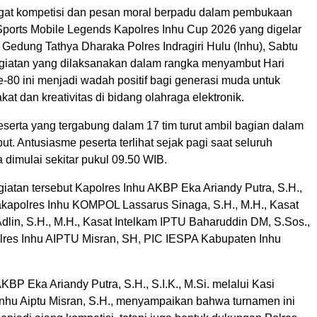
at kompetisi dan pesan moral berpadu dalam pembukaan
ports Mobile Legends Kapolres Inhu Cup 2026 yang digelar
2 Gedung Tathya Dharaka Polres Indragiri Hulu (Inhu), Sabtu
egiatan yang dilaksanakan dalam rangka menyambut Hari
-80 ini menjadi wadah positif bagi generasi muda untuk
at dan kreativitas di bidang olahraga elektronik.
serta yang tergabung dalam 17 tim turut ambil bagian dalam
ut. Antusiasme peserta terlihat sejak pagi saat seluruh
 dimulai sekitar pukul 09.50 WIB.
iatan tersebut Kapolres Inhu AKBP Eka Ariandy Putra, S.H.,
 Wakapolres Inhu KOMPOL Lassarus Sinaga, S.H., M.H., Kasat
dlin, S.H., M.H., Kasat Intelkam IPTU Baharuddin DM, S.Sos.,
res Inhu AIPTU Misran, SH, PIC IESPA Kabupaten Inhu
KBP Eka Ariandy Putra, S.H., S.I.K., M.Si. melalui Kasi
nhu Aiptu Misran, S.H., menyampaikan bahwa turnamen ini