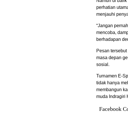
Namun di balik
perhatian utam
menjauhi peny
“Jangan pernah
mencoba, damp
berhadapan de
Pesan tersebut
masa depan gen
sosial.
Turnamen E-Spo
tidak hanya mel
membangun karak
muda Indragiri 
Facebook C