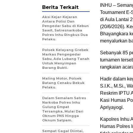
INHU – Semang
Berita Terkait
Tournament E-S
Aksi Kejar-Kejaran
di Aula Lantai 
Antara Polisi Dan
Pengedar Sabu di Kebun
(20/6/2026). K
Sawit, Satresnarkoba
Bhayangkara ke
Polres Inhu Ringkus Dua
Pelaku.
menyalurkan bak
Polsek Kelayang Grebek
Sebanyak 85 pe
Markas Pengegedar
Sabu, Ada Lubang Tanah
turnamen terseb
Untuk Menyimpan
rangkaian acara
Barang Bukti.
Maling Motor, Polsek
Hadir dalam keg
Batang Cenaku Bekuk
S.I.K., M.Si.,
Pelaku.
Reskrim IPTU A
Dalam Semalam Satres
Kasi Humas Pol
Narkoba Polres Inhu
Gulung Empat
Apriyayogi.
Tersangka, Mulai Dari
Oknum PNS Hingga
Kapolres Inhu A
Oknum Satpam.
Humas Polres I
Sempat Gagal Diintai,