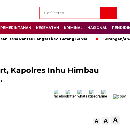
PEMERINTAHAN
KESEHATAN
KRIMINAL
NASIONAL
PENDIDI
Desa Rantau Langsat kec. Batang Gansal.
Serangan/Ancama
t, Kapolres Inhu Himbau
.
A
A
A