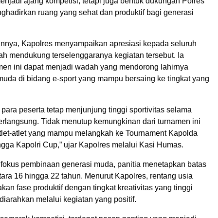
enjadi ajang kompetisi, tetapi juga bentuk dukungan Polres
ghadirkan ruang yang sehat dan produktif bagi generasi
nya, Kapolres menyampaikan apresiasi kepada seluruh
lah mendukung terselenggaranya kegiatan tersebut. Ia
men ini dapat menjadi wadah yang mendorong lahirnya
 muda di bidang e-sport yang mampu bersaing ke tingkat yang
para peserta tetap menjunjung tinggi sportivitas selama
erlangsung. Tidak menutup kemungkinan dari turnamen ini
 atlet-atlet yang mampu melangkah ke Tournament Kapolda
gga Kapolri Cup,” ujar Kapolres melalui Kasi Humas.
fokus pembinaan generasi muda, panitia menetapkan batas
tara 16 hingga 22 tahun. Menurut Kapolres, rentang usia
kan fase produktif dengan tingkat kreativitas yang tinggi
diarahkan melalui kegiatan yang positif.