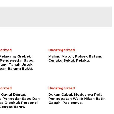
orized
Uncategorized
Kelayang Grebek
Maling Motor, Polsek Batang
 Pengegedar Sabu,
Cenaku Bekuk Pelaku.
bang Tanah Untuk
an Barang Bukti.
orized
Uncategorized
Gagal Diintai,
Dukun Cabul, Modusnya Pola
a Pengedar Sabu Dan
Pengobatan Wajib Nikah Batin
a Dibekuk Personel
Gagahi Pasiennya.
Rengat Barat.