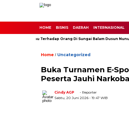
HOME
BISNIS
DAERAH
INTERNASIONAL
g Buas Harimau Terhadap Orang Di Sungai Balam Dusun Nunusan 
Home
Uncategorized
/
Buka Turnamen E-Spor
Peserta Jauhi Narkoba
Cindy AGP
- Reporter
Sabtu, 20 Juni 2026
- 19:47 WIB