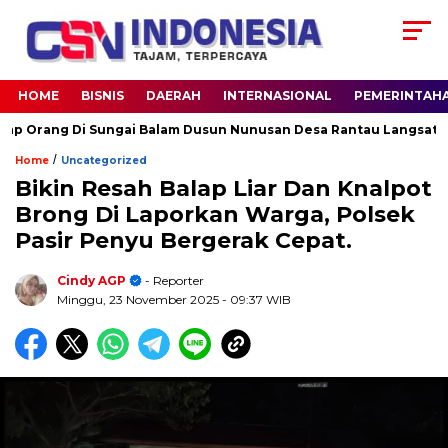
HOME
BISNIS
DAERAH
INTERNASIONAL
PEMERINTAH
ang Di Sungai Balam Dusun Nunusan Desa Rantau Langsat kec. Ba
/
Home
Uncategorized
Bikin Resah Balap Liar Dan Knalpot
Brong Di Laporkan Warga, Polsek
Pasir Penyu Bergerak Cepat.
Cindy AGP
- Reporter
Minggu, 23 November 2025
- 09:37 WIB