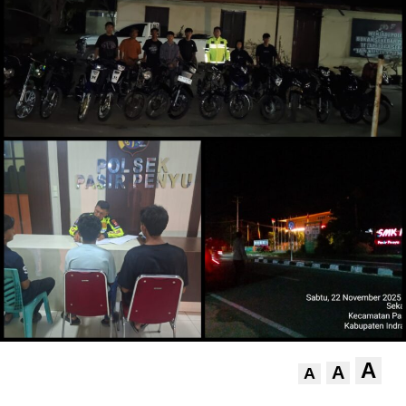
A
A
A