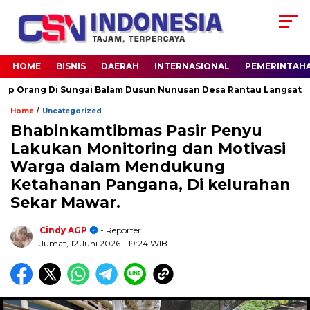
HOME
BISNIS
DAERAH
INTERNASIONAL
PEMERINTAH
ang Di Sungai Balam Dusun Nunusan Desa Rantau Langsat kec. Ba
/
Home
Uncategorized
Bhabinkamtibmas Pasir Penyu
Lakukan Monitoring dan Motivasi
Warga dalam Mendukung
Ketahanan Pangana, Di kelurahan
Sekar Mawar.
Cindy AGP
- Reporter
Jumat, 12 Juni 2026
- 19:24 WIB