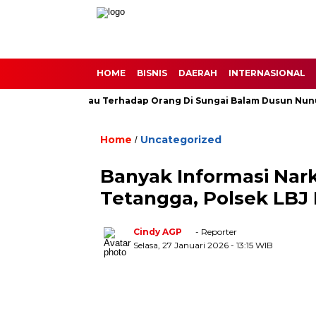
HOME
BISNIS
DAERAH
INTERNASIONAL
ng Buas Harimau Terhadap Orang Di Sungai Balam Dusun Nunusan 
Home
Uncategorized
/
Banyak Informasi Nar
Tetangga, Polsek LBJ 
Cindy AGP
- Reporter
Selasa, 27 Januari 2026
- 13:15 WIB