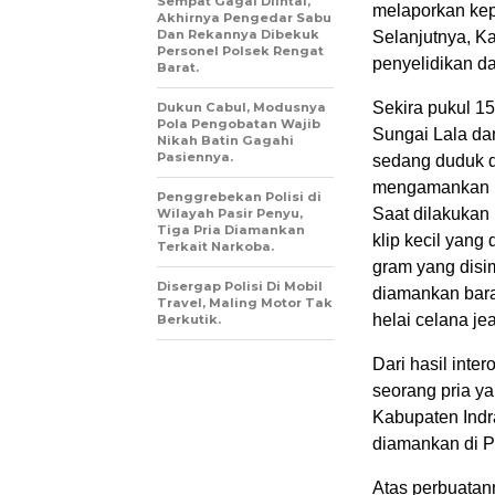
Sempat Gagal Diintai,
melaporkan kep
Akhirnya Pengedar Sabu
Dan Rekannya Dibekuk
Selanjutnya, K
Personel Polsek Rengat
penyelidikan d
Barat.
Sekira pukul 1
Dukun Cabul, Modusnya
Pola Pengobatan Wajib
Sungai Lala da
Nikah Batin Gagahi
Pasiennya.
sedang duduk d
mengamankan pr
Penggrebekan Polisi di
Saat dilakukan
Wilayah Pasir Penyu,
Tiga Pria Diamankan
klip kecil yang
Terkait Narkoba.
gram yang disim
Disergap Polisi Di Mobil
diamankan bara
Travel, Maling Motor Tak
helai celana je
Berkutik.
Dari hasil inte
seorang pria y
Kabupaten Indra
diamankan di P
Atas perbuatann