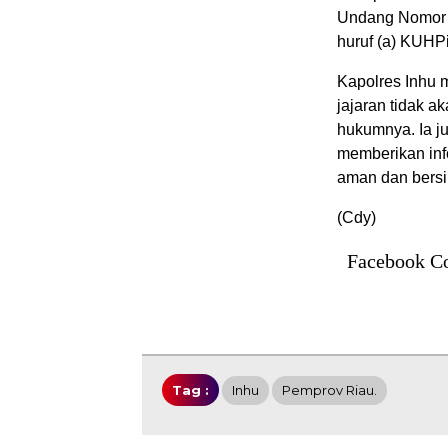
Undang Nomor 3
huruf (a) KUHP
Kapolres Inhu 
jajaran tidak a
hukumnya. Ia ju
memberikan inf
aman dan bersih
(Cdy)
Facebook C
Tag :
Inhu
Pemprov Riau.