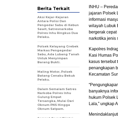
INHU – Peredar
Berita Terkait
jajaran Polsek 
Aksi Kejar-Kejaran
informasi masy
Antara Polisi Dan
Pengedar Sabu di Kebun
wilayah Lubuk 
Sawit, Satresnarkoba
bergerak cepat
Polres Inhu Ringkus Dua
Pelaku.
narkotika jenis
Polsek Kelayang Grebek
Kapolres Indrag
Markas Pengegedar
Sabu, Ada Lubang Tanah
Kasi Humas Po
Untuk Menyimpan
kasus tersebut 
Barang Bukti.
penangkapan be
Maling Motor, Polsek
Kecamatan Sung
Batang Cenaku Bekuk
Pelaku.
“Pengungkapan 
Dalam Semalam Satres
banyaknya info
Narkoba Polres Inhu
Gulung Empat
hukum Polsek L
Tersangka, Mulai Dari
Lala,” ungkap 
Oknum PNS Hingga
Oknum Satpam.
Menindaklanjuti