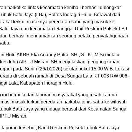
an narkotika lintas kecamatan kembali berhasil dibongkar
Lubuk Batu Jaya (LBJ), Polres Indragiri Hulu. Berawal dari
arakat terkait maraknya peredaran sabu yang masuk ke
Batu Jaya dari kecamatan tetangga, Unit Reskrim Polsek LBJ
 dan berhasil mengamankan seorang pelaku penyalahgunaan
 sabu.
iri Hulu AKBP Eka Ariandy Putra, SH., S.I.K., M.Si melalui
lres Inhu AIPTU Misran, SH menjelaskan, pengungkapan
terjadi pada Senin (26/1/2026) sekitar pukul 15.00 WIB. Lokasi
rada di sebuah rumah di Desa Sungai Lala RT 003 RW 006,
ai Lala, Kabupaten Indragiri Hulu.
ini bermula dari laporan masyarakat yang resah karena
rmasi masuk terkait peredaran narkoba jenis sabu ke wilayah
ubuk Batu Jaya yang diduga berasal dari Kecamatan Sungai
AIPTU Misran.
 laporan tersebut, Kanit Reskrim Polsek Lubuk Batu Jaya