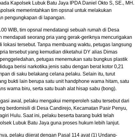
ada Kapolsek Lubuk Batu Jaya IPDA Daniel Okto S, SE., MH.
apolsek memerintahkan tim opsnal untuk melakukan
an pengungkapan di lapangan.
5.00 WIB, tim opsnal mendatangi sebuah rumah di Desa
n mendapati seorang pria yang gerak-geriknya mencurigakan
i lokasi tersebut. Tanpa membuang waktu, petugas langsung
ia tersebut yang kemudian diketahui DY alias Dimas
 penggeledahan, petugas menemukan satu bungkus plastik
 diduga berisi narkotika jenis sabu dengan berat kotor 0,21
pan di saku belakang celana pelaku. Selain itu, turut
ng bukti lain berupa satu unit handphone warna hitam, satu
ans warna biru, serta satu buah alat hisap sabu (bong).
rogasi awal, pelaku mengakui memperoleh sabu tersebut dari
ang berdomisili di Desa Candirejo, Kecamatan Pasir Penyu,
giri Hulu. Saat ini, pelaku beserta barang bukti telah
olsek Lubuk Batu Jaya guna proses hukum lebih lanjut.
ya, pelaku dijerat dengan Pasal 114 ayat (1) Undang-