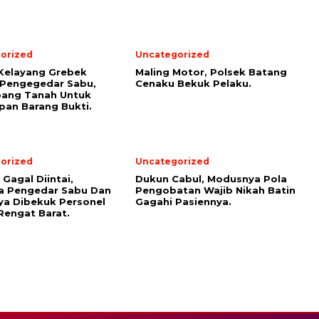
orized
Uncategorized
Kelayang Grebek
Maling Motor, Polsek Batang
 Pengegedar Sabu,
Cenaku Bekuk Pelaku.
bang Tanah Untuk
an Barang Bukti.
orized
Uncategorized
Gagal Diintai,
Dukun Cabul, Modusnya Pola
a Pengedar Sabu Dan
Pengobatan Wajib Nikah Batin
a Dibekuk Personel
Gagahi Pasiennya.
Rengat Barat.