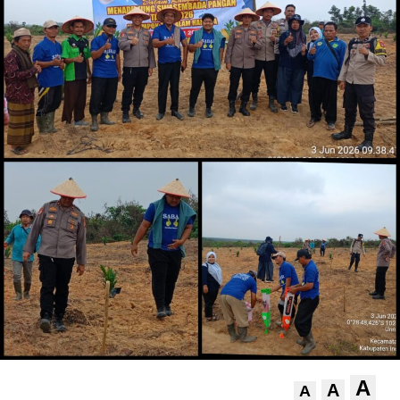
A
A
A