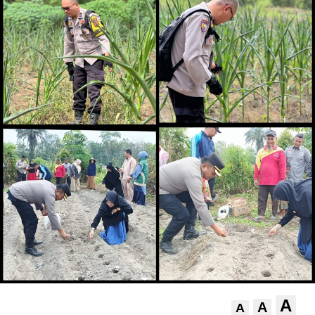
A
A
A