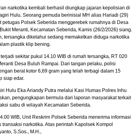
n narkotika kembali berhasil diungkap jajaran kepolisian di
giri Hulu. Seorang pemuda berinisial MH alias Hariadi (29)
aat petugas Polsek Seberida menggerebek rumahnya di Desa
Bukit Meranti, Kecamatan Seberida, Kamis (26/2/2026) siang.
, tersangka diketahui sedang memaketkan diduga narkotika
alam plastik klip bening.
erjadi sekitar pukul 14.10 WIB di rumah tersangka, RT 020
eranti Desa Buluh Rampai. Dari tangan pelaku, polisi
ngan berat kotor 6,69 gram yang telah terbagi dalam 15
ip siap edar.
iri Hulu Eka Ariandy Putra melalui Kasi Humas Polres Inhu
skan, pengungkapan bermula dari laporan masyarakat terkait
aksi sabu di wilayah Kecamatan Seberida.
 14.00 WIB, Unit Reskrim Polsek Seberida menerima informasi
s transaksi narkotika. Atas perintah Kapolsek Kompol
anto, S.Sos., M.H.,