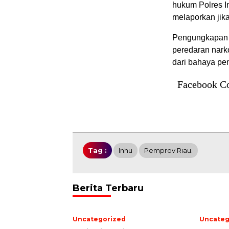
hukum Polres I
melaporkan jika
Pengungkapan i
peredaran nark
dari bahaya pe
Facebook C
Tag :
Inhu
Pemprov Riau.
Berita Terbaru
Uncategorized
Uncateg