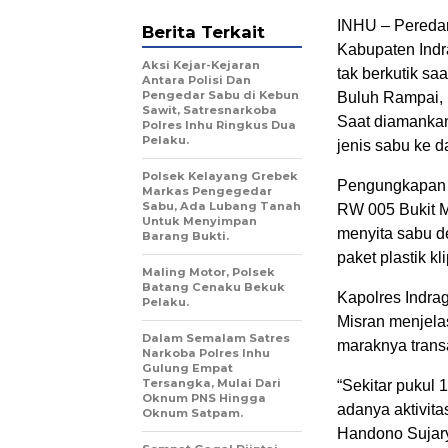
INHU – Peredara
Berita Terkait
Kabupaten Indra
Aksi Kejar-Kejaran
tak berkutik s
Antara Polisi Dan
Pengedar Sabu di Kebun
Buluh Rampai, 
Sawit, Satresnarkoba
Saat diamankan
Polres Inhu Ringkus Dua
Pelaku.
jenis sabu ke d
Polsek Kelayang Grebek
Pengungkapan t
Markas Pengegedar
Sabu, Ada Lubang Tanah
RW 005 Bukit M
Untuk Menyimpan
menyita sabu de
Barang Bukti.
paket plastik kl
Maling Motor, Polsek
Batang Cenaku Bekuk
Kapolres Indrag
Pelaku.
Misran menjela
Dalam Semalam Satres
maraknya trans
Narkoba Polres Inhu
Gulung Empat
Tersangka, Mulai Dari
“Sekitar pukul
Oknum PNS Hingga
adanya aktivita
Oknum Satpam.
Handono Sujary