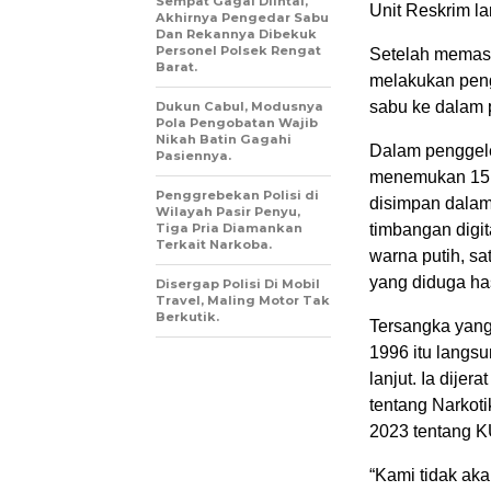
Sempat Gagal Diintai,
Unit Reskrim l
Akhirnya Pengedar Sabu
Dan Rekannya Dibekuk
Personel Polsek Rengat
Setelah memast
Barat.
melakukan peng
sabu ke dalam pl
Dukun Cabul, Modusnya
Pola Pengobatan Wajib
Nikah Batin Gagahi
Dalam penggele
Pasiennya.
menemukan 15 p
Penggrebekan Polisi di
disimpan dalam 
Wilayah Pasir Penyu,
Tiga Pria Diamankan
timbangan digit
Terkait Narkoba.
warna putih, sa
yang diduga has
Disergap Polisi Di Mobil
Travel, Maling Motor Tak
Berkutik.
Tersangka yang
1996 itu langs
lanjut. Ia dije
tentang Narkot
2023 tentang 
“Kami tidak aka