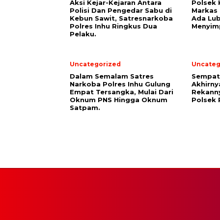
Aksi Kejar-Kejaran Antara
Polsek 
Polisi Dan Pengedar Sabu di
Markas
Kebun Sawit, Satresnarkoba
Ada Lu
Polres Inhu Ringkus Dua
Menyimp
Pelaku.
Uncategorized
Uncateg
Dalam Semalam Satres
Sempat 
Narkoba Polres Inhu Gulung
Akhirny
Empat Tersangka, Mulai Dari
Rekanny
Oknum PNS Hingga Oknum
Polsek 
Satpam.