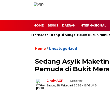
HOME
BISNIS
DAERAH
INTERNASIONAL
 Buas Harimau Terhadap Orang Di Sungai Balam Dusun Nunusan De
Home
Uncategorized
/
Sedang Asyik Maketin
Pemuda di Bukit Meran
Cindy AGP
- Reporter
Sabtu, 28 Februari 2026
- 16:16 WIB