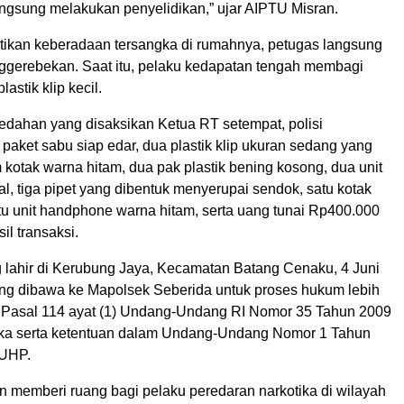
angsung melakukan penyelidikan,” ujar AIPTU Misran.
ikan keberadaan tersangka di rumahnya, petugas langsung
gerebekan. Saat itu, pelaku kedapatan tengah membagi
astik klip kecil.
dahan yang disaksikan Ketua RT setempat, polisi
aket sabu siap edar, dua plastik klip ukuran sedang yang
kotak warna hitam, dua pak plastik bening kosong, dua unit
al, tiga pipet yang dibentuk menyerupai sendok, satu kotak
tu unit handphone warna hitam, serta uang tunai Rp400.000
il transaksi.
 lahir di Kerubung Jaya, Kecamatan Batang Cenaku, 4 Juni
ung dibawa ke Mapolsek Seberida untuk proses hukum lebih
rat Pasal 114 ayat (1) Undang-Undang RI Nomor 35 Tahun 2009
ika serta ketentuan dalam Undang-Undang Nomor 1 Tahun
KUHP.
n memberi ruang bagi pelaku peredaran narkotika di wilayah