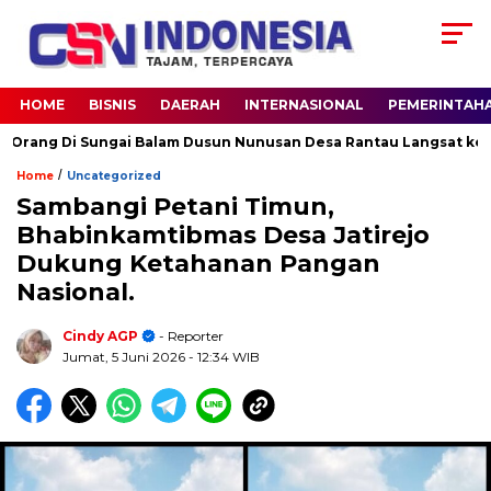
HOME
BISNIS
DAERAH
INTERNASIONAL
PEMERINTAH
g Di Sungai Balam Dusun Nunusan Desa Rantau Langsat kec. Bata
/
Home
Uncategorized
Sambangi Petani Timun,
Bhabinkamtibmas Desa Jatirejo
Dukung Ketahanan Pangan
Nasional.
Cindy AGP
- Reporter
Jumat, 5 Juni 2026
- 12:34 WIB