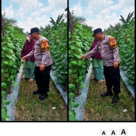
A
A
A