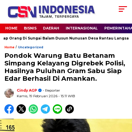
HOME
BISNIS
DAERAH
INTERNASIONAL
PEMERINTAH
ang Di Sungai Balam Dusun Nunusan Desa Rantau Langsat kec. B
/
Home
Uncategorized
Pondok Warung Batu Betanam
Simpang Kelayang Digrebek Polisi,
Hasilnya Puluhan Gram Sabu Siap
Edar Berhasil Di Amankan.
Cindy AGP
- Reporter
Kamis, 19 Februari 2026
- 15:11 WIB