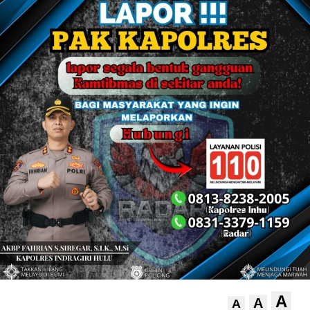
A
A
A