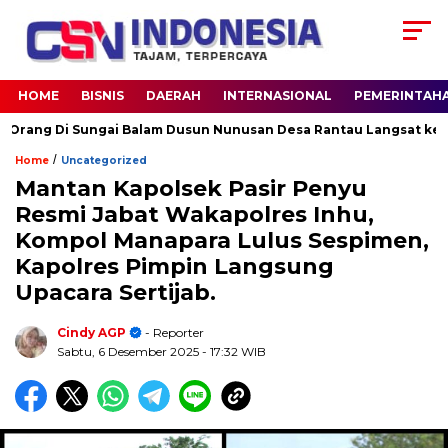
HOME
BISNIS
DAERAH
INTERNASIONAL
PEMERINTAH
 Di Sungai Balam Dusun Nunusan Desa Rantau Langsat kec. Bata
/
Home
Uncategorized
Mantan Kapolsek Pasir Penyu
Resmi Jabat Wakapolres Inhu,
Kompol Manapara Lulus Sespimen,
Kapolres Pimpin Langsung
Upacara Sertijab.
Cindy AGP
- Reporter
Sabtu, 6 Desember 2025
- 17:32 WIB