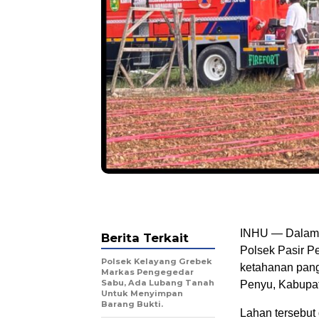
INHU — Dalam 
Berita Terkait
Polsek Pasir P
Polsek Kelayang Grebek
ketahanan pang
Markas Pengegedar
Sabu, Ada Lubang Tanah
Penyu, Kabupat
Untuk Menyimpan
Barang Bukti.
Lahan tersebut 