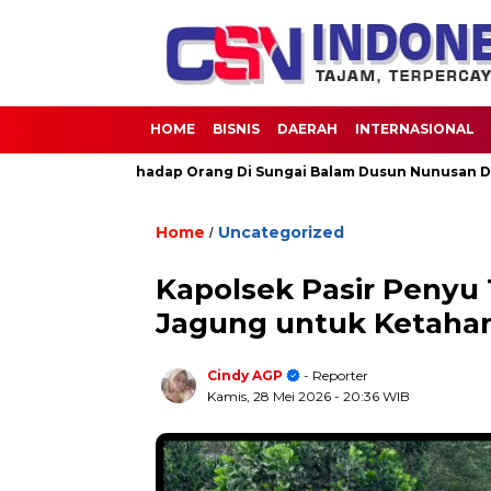
HOME
BISNIS
DAERAH
INTERNASIONAL
rimau Terhadap Orang Di Sungai Balam Dusun Nunusan Desa Rant
Home
Uncategorized
/
Kapolsek Pasir Penyu
Jagung untuk Ketaha
Cindy AGP
- Reporter
Kamis, 28 Mei 2026
- 20:36 WIB