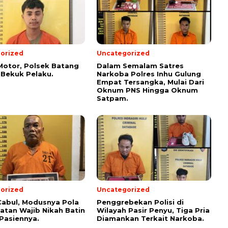
orized
Uncategorized
Motor, Polsek Batang
Dalam Semalam Satres
Bekuk Pelaku.
Narkoba Polres Inhu Gulung
Empat Tersangka, Mulai Dari
Oknum PNS Hingga Oknum
Satpam.
orized
Uncategorized
abul, Modusnya Pola
Penggrebekan Polisi di
tan Wajib Nikah Batin
Wilayah Pasir Penyu, Tiga Pria
Pasiennya.
Diamankan Terkait Narkoba.