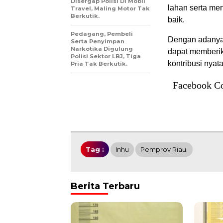
Disergap Polisi Di Mobil
lahan serta me
Travel, Maling Motor Tak
Berkutik.
baik.
Pedagang, Pembeli
Dengan adanya p
Serta Penyimpan
Narkotika Digulung
dapat memberik
Polisi Sektor LBJ, Tiga
kontribusi nya
Pria Tak Berkutik.
Facebook C
Tag :
Inhu
Pemprov Riau.
Berita Terbaru