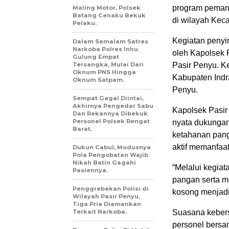
program pemanf
Maling Motor, Polsek
Batang Cenaku Bekuk
di wilayah Kec
Pelaku.
Kegiatan penyi
Dalam Semalam Satres
Narkoba Polres Inhu
oleh Kapolsek 
Gulung Empat
Tersangka, Mulai Dari
Pasir Penyu. K
Oknum PNS Hingga
Kabupaten Indr
Oknum Satpam.
Penyu.
Sempat Gagal Diintai,
Akhirnya Pengedar Sabu
Kapolsek Pasir
Dan Rekannya Dibekuk
Personel Polsek Rengat
nyata dukungan
Barat.
ketahanan pang
aktif memanfaat
Dukun Cabul, Modusnya
Pola Pengobatan Wajib
Nikah Batin Gagahi
“Melalui kegia
Pasiennya.
pangan serta m
Penggrebekan Polisi di
kosong menjadi 
Wilayah Pasir Penyu,
Tiga Pria Diamankan
Terkait Narkoba.
Suasana kebers
personel bers