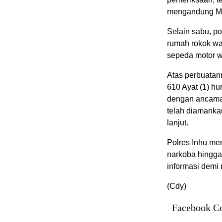
mengandung Met
Selain sabu, po
rumah rokok war
sepeda motor w
Atas perbuatann
610 Ayat (1) h
dengan ancaman
telah diamanka
lanjut.
Polres Inhu me
narkoba hingga
informasi demi 
(Cdy)
Facebook C