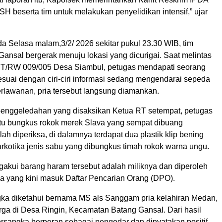
H beserta tim untuk melakukan penyelidikan intensif,” ujar
a Selasa malam,3/2/ 2026 sekitar pukul 23.30 WIB, tim
ansal bergerak menuju lokasi yang dicurigai. Saat melintas
 RT/RW 009/005 Desa Siambul, petugas mendapati seorang
sesuai dengan ciri-ciri informasi sedang mengendarai sepeda
erlawanan, pria tersebut langsung diamankan.
enggeledahan yang disaksikan Ketua RT setempat, petugas
u bungkus rokok merek Slava yang sempat dibuang
lah diperiksa, di dalamnya terdapat dua plastik klip bening
arkotika jenis sabu yang dibungkus timah rokok warna ungu.
akui barang haram tersebut adalah miliknya dan diperoleh
ia yang kini masuk Daftar Pencarian Orang (DPO).
ka diketahui bernama MS als Sanggam pria kelahiran Medan,
rga di Desa Ringin, Kecamatan Batang Gansal. Dari hasil
ersangka berperan sebagai pengedar dan dinyatakan positif