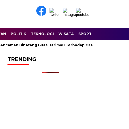
KAN
POLITIK
TEKNOLOGI
WISATA
SPORT
aman Binatang Buas Harimau Terhadap Orang Di Sungai Balam Du
TRENDING