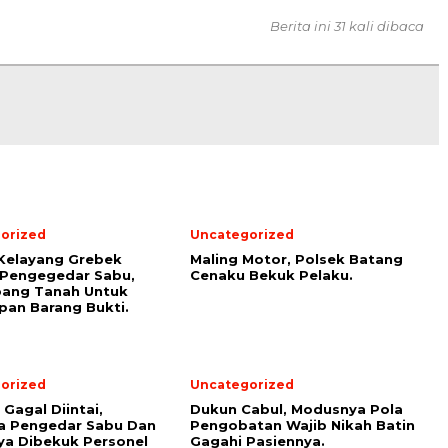
Berita ini 31 kali dibaca
orized
Uncategorized
Kelayang Grebek
Maling Motor, Polsek Batang
 Pengegedar Sabu,
Cenaku Bekuk Pelaku.
bang Tanah Untuk
an Barang Bukti.
orized
Uncategorized
Gagal Diintai,
Dukun Cabul, Modusnya Pola
a Pengedar Sabu Dan
Pengobatan Wajib Nikah Batin
a Dibekuk Personel
Gagahi Pasiennya.