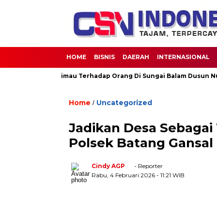
HOME
BISNIS
DAERAH
INTERNASIONAL
tang Buas Harimau Terhadap Orang Di Sungai Balam Dusun Nunus
Home
Uncategorized
/
Jadikan Desa Sebagai
Polsek Batang Gansal
Cindy AGP
- Reporter
Rabu, 4 Februari 2026
- 11:21 WIB