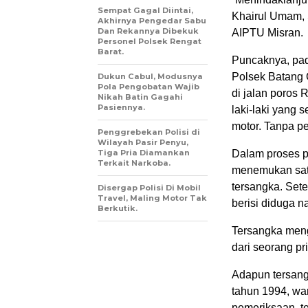
Sempat Gagal Diintai,
Khairul Umam, S
Akhirnya Pengedar Sabu
Dan Rekannya Dibekuk
AIPTU Misran.
Personel Polsek Rengat
Barat.
Puncaknya, pad
Polsek Batang G
Dukun Cabul, Modusnya
Pola Pengobatan Wajib
di jalan poros
Nikah Batin Gagahi
Pasiennya.
laki-laki yang 
motor. Tanpa p
Penggrebekan Polisi di
Wilayah Pasir Penyu,
Tiga Pria Diamankan
Dalam proses p
Terkait Narkoba.
menemukan sat
tersangka. Sete
Disergap Polisi Di Mobil
Travel, Maling Motor Tak
berisi diduga n
Berkutik.
Tersangka meng
dari seorang pr
Adapun tersang
tahun 1994, wa
pemeriksaan, t