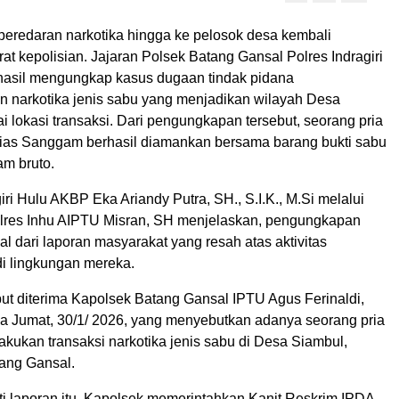
eredaran narkotika hingga ke pelosok desa kembali
at kepolisian. Jajaran Polsek Batang Gansal Polres Indragiri
rhasil mengungkap kasus dugaan tindak pidana
 narkotika jenis sabu yang menjadikan wilayah Desa
 lokasi transaksi. Dari pengungkapan tersebut, seorang pria
alias Sanggam berhasil diamankan bersama barang bukti sabu
am bruto.
iri Hulu AKBP Eka Ariandy Putra, SH., S.I.K., M.Si melalui
lres Inhu AIPTU Misran, SH menjelaskan, pengungkapan
al dari laporan masyarakat yang resah atas aktivitas
i lingkungan mereka.
but diterima Kapolsek Batang Gansal IPTU Agus Ferinaldi,
a Jumat, 30/1/ 2026, yang menyebutkan adanya seorang pria
kukan transaksi narkotika jenis sabu di Desa Siambul,
ang Gansal.
ti laporan itu, Kapolsek memerintahkan Kanit Reskrim IPDA