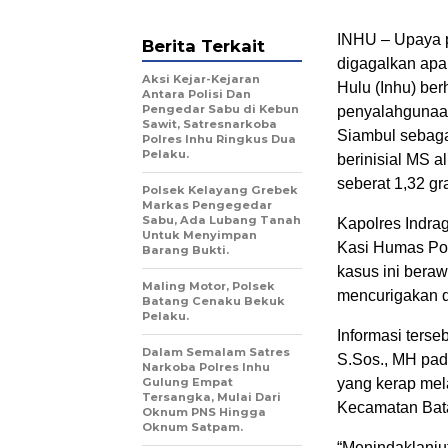
INHU – Upaya p
Berita Terkait
digagalkan apar
Aksi Kejar-Kejaran
Hulu (Inhu) be
Antara Polisi Dan
Pengedar Sabu di Kebun
penyalahgunaan
Sawit, Satresnarkoba
Siambul sebagai
Polres Inhu Ringkus Dua
Pelaku.
berinisial MS 
seberat 1,32 gr
Polsek Kelayang Grebek
Markas Pengegedar
Sabu, Ada Lubang Tanah
Kapolres Indrag
Untuk Menyimpan
Kasi Humas Po
Barang Bukti.
kasus ini beraw
Maling Motor, Polsek
mencurigakan d
Batang Cenaku Bekuk
Pelaku.
Informasi terse
Dalam Semalam Satres
S.Sos., MH pad
Narkoba Polres Inhu
Gulung Empat
yang kerap mela
Tersangka, Mulai Dari
Kecamatan Bat
Oknum PNS Hingga
Oknum Satpam.
“Menindaklanju