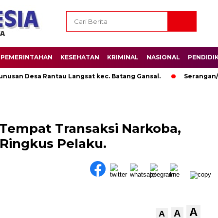
PEMERINTAHAN
KESEHATAN
KRIMINAL
NASIONAL
PENDIDI
an Desa Rantau Langsat kec. Batang Gansal.
Serangan/Anc
 Tempat Transaksi Narkoba,
 Ringkus Pelaku.
A
A
A