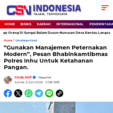
HOME
BISNIS
DAERAH
INTERNASIONAL
PEMERINTAH
ng Di Sungai Balam Dusun Nunusan Desa Rantau Langsat kec. Ba
/
Home
Uncategorized
“Gunakan Manajemen Peternakan
Modern”, Pesan Bhabinkamtibmas
Polres Inhu Untuk Ketahanan
Pangan.
Cindy AGP
- Reporter
Jumat, 5 Juni 2026
- 11:08 WIB