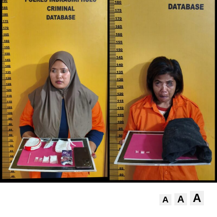
A
A
A