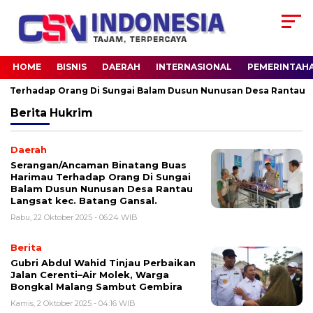
HOME
BISNIS
DAERAH
INTERNASIONAL
PEMERINTAH
erhadap Orang Di Sungai Balam Dusun Nunusan Desa Rantau Langs
Berita
Hukrim
Daerah
Serangan/Ancaman Binatang Buas
Harimau Terhadap Orang Di Sungai
Balam Dusun Nunusan Desa Rantau
Langsat kec. Batang Gansal.
Rabu, 22 Oktober 2025 - 06:24 WIB
Berita
Gubri Abdul Wahid Tinjau Perbaikan
Jalan Cerenti–Air Molek, Warga
Bongkal Malang Sambut Gembira
Kamis, 2 Oktober 2025 - 04:16 WIB